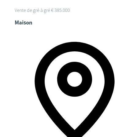
Vente de gré à gré
€ 385.000
Maison