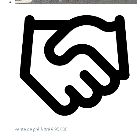
Vente de gré à gré
€ 95.000