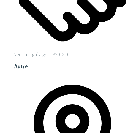
Vente de gré à gré
€ 390.000
Autre